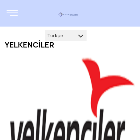
Türkçe
YELKENCİLER
Türkçe
العربية
Deutsch
français
English
русский
azərbaycan