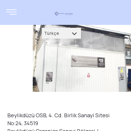
Türkçe
Türkçe
العربية
Deutsch
français
English
русский
azərbaycan
Beylikdüzü OSB, 4. Cd. Birlik Sanayi Sitesi
No:24, 34519