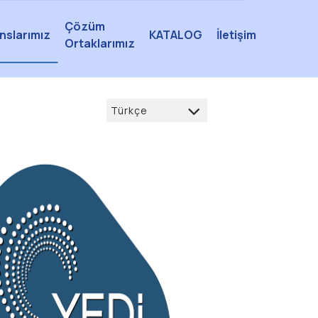
Çözüm
nslarımız
KATALOG
İletişim
Ortaklarımız
Türkçe
Türkçe
العربية
Deutsch
français
English
русский