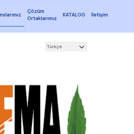
Çözüm
nslarımız
KATALOG
İletişim
Ortaklarımız
Türkçe
Türkçe
العربية
Deutsch
français
English
русский