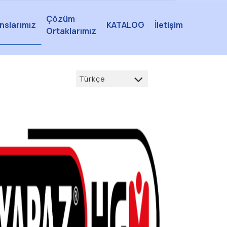
Çözüm
nslarımız
KATALOG
İletişim
Ortaklarımız
Türkçe
Türkçe
العربية
Deutsch
français
English
русский