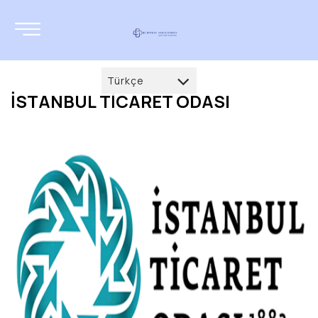
Türkçe
İSTANBUL TİCARET ODASI
Türkçe
العربية
Deutsch
français
English
русский
azərbaycan