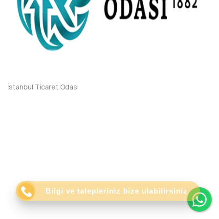
İstanbul Ticaret Odası
Wh
Bilgi ve talepleriniz bize ulabilirsiniz