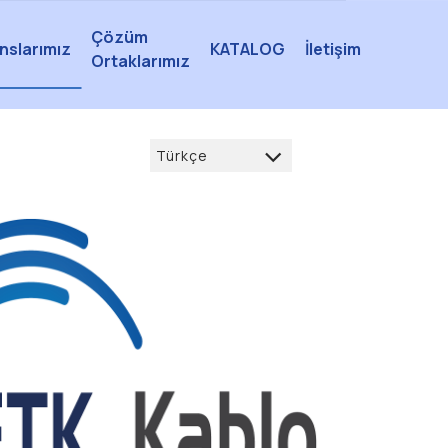
Çözüm
nslarımız
KATALOG
İletişim
Ortaklarımız
Türkçe
Türkçe
العربية
Deutsch
français
English
русский