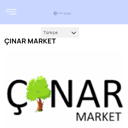
Türkçe
ÇINAR MARKET
Türkçe
العربية
Deutsch
français
English
русский
azərbaycan