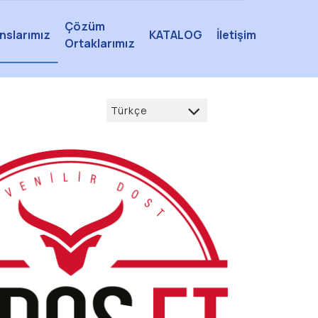
Çözüm
nslarımız
KATALOG
İletişim
Ortaklarımız
Türkçe
Türkçe
العربية
Deutsch
français
English
русский