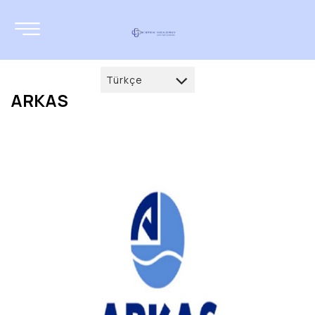
Türkçe
ARKAS
Türkçe
العربية
Deutsch
français
English
русский
azərbaycan