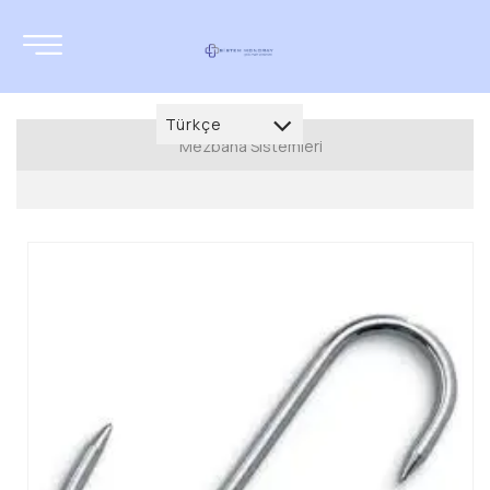
Türkçe
Mezbaha Sistemleri
Türkçe
MEZBAHA SİSTEMLERİ
العربية
Büyükbaş Kesim Ekipmanları
Deutsch
Küçükbaş Kesim Ekipmanları
français
Sakatat Ekipmanları
English
Yardımcı Ekipmanlar
русский
Frigofrig Araç Kancaları
azərbaycan
Mezbaha ve Soğuk Oda Et Kancaları