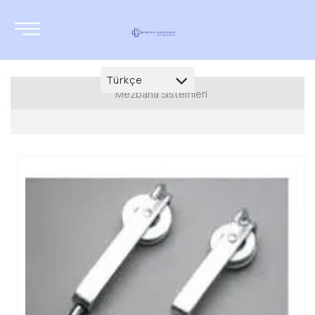
Türkçe
Mezbaha Sistemleri
Türkçe
MEZBAHA SİSTEMLERİ
العربية
Büyükbaş Kesim Ekipmanları
Deutsch
Küçükbaş Kesim Ekipmanları
français
Sakatat Ekipmanları
English
Yardımcı Ekipmanlar
русский
Frigofrig Araç Kancaları
azərbaycan
Mezbaha ve Soğuk Oda Et Kancaları