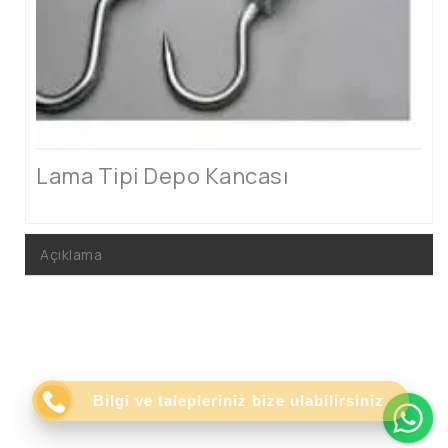
Lama Tipi Depo Kancası
Açıklama
Wh
Bilgi ve talepleriniz bize ulabilirsiniz